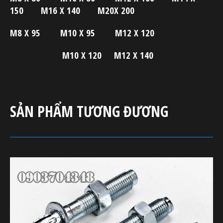
150 M16 X 140 M20X 200
M8 X 95 M10 X 95 M12 X 120
M10 X 120 M12 X 140
SẢN PHẨM TƯƠNG ĐƯƠNG