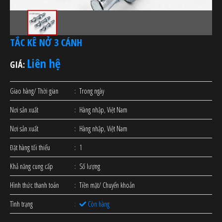
TẮC KÊ NỞ 3 CÁNH
Liên hệ
GIÁ:
Giao hàng/ Thời gian
Trong ngày
Nơi sản xuất
Hàng nhập, Việt Nam
Nơi sản xuất
Hàng nhập, Việt Nam
Đặt hàng tối thiểu
1
Khả năng cung cấp
Số lượng
Hình thức thanh toán
Tiền mặt/ Chuyển khoản
Tình trạng
Còn hàng