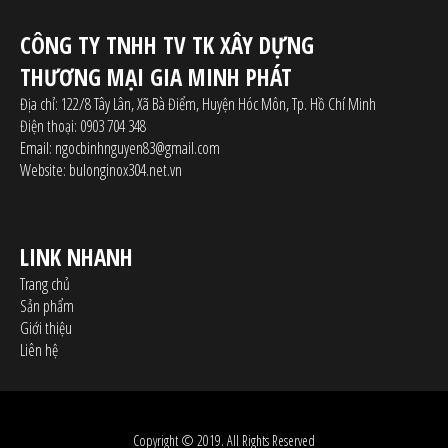
CÔNG TY TNHH TV TK XÂY DỰNG
THƯƠNG MẠI GIA MINH PHÁT
Địa chỉ:
122/8 Tây Lân, Xã Bà Điểm, Huyện Hóc Môn, Tp. Hồ Chí Minh
Điện thoại:
0903 704 348
Email:
ngocbinhnguyen83@gmail.com
Website:
bulonginox304.net.vn
LINK NHANH
Trang chủ
Sản phẩm
Giới thiệu
Liên hệ
Copyright © 2019. All Rights Reserved