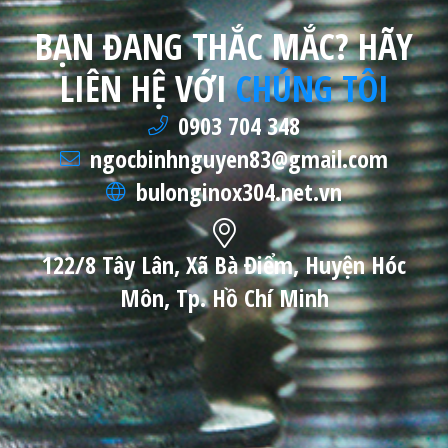
BẠN ĐANG THẮC MẮC? HÃY
LIÊN HỆ VỚI
CHÚNG TÔI
0903 704 348
ngocbinhnguyen83@gmail.com
bulonginox304.net.vn
122/8 Tây Lân, Xã Bà Điểm, Huyện Hóc
Môn, Tp. Hồ Chí Minh