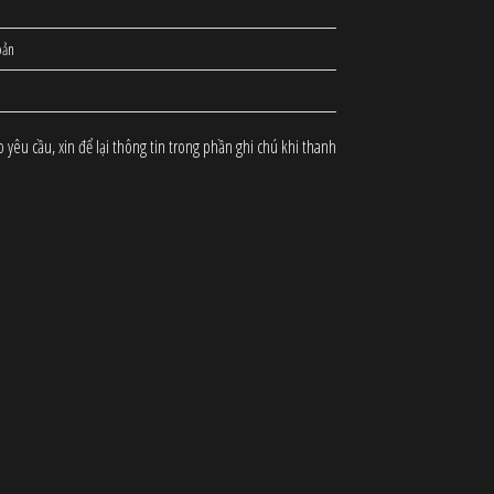
oản
êu cầu, xin để lại thông tin trong phần ghi chú khi thanh