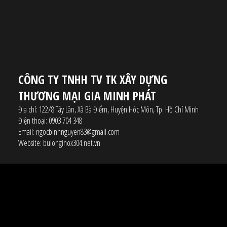
CÔNG TY TNHH TV TK XÂY DỰNG
THƯƠNG MẠI GIA MINH PHÁT
Địa chỉ:
122/8 Tây Lân, Xã Bà Điểm, Huyện Hóc Môn, Tp. Hồ Chí Minh
Điện thoại:
0903 704 348
Email:
ngocbinhnguyen83@gmail.com
Website:
bulonginox304.net.vn