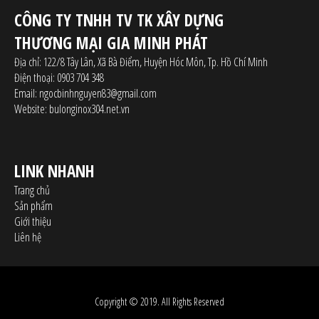
CÔNG TY TNHH TV TK XÂY DỰNG
THƯƠNG MẠI GIA MINH PHÁT
Địa chỉ:
122/8 Tây Lân, Xã Bà Điểm, Huyện Hóc Môn, Tp. Hồ Chí Minh
Điện thoại:
0903 704 348
Email:
ngocbinhnguyen83@gmail.com
Website:
bulonginox304.net.vn
LINK NHANH
Trang chủ
Sản phẩm
Giới thiệu
Liên hệ
Copyright © 2019. All Rights Reserved